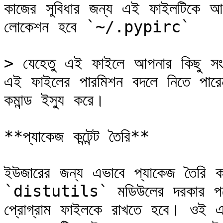
কাজের সুবিধার জন্য এই ফাইলটিকে আপন
লোকেশন হবে `~/.pypirc`

> যেহেতু এই ফাইলে আপনার কিছু সংবে
এই ফাইলের পারমিশন বদলে নিতে
কমান্ড ইস্যু করে।

**প্যাকেজ কন্টেন্ট তৈরি**

ইউজারের জন্য এভাবে প্যাকেজ তৈর
`distutils` মডিউলের দরকার পরে। 
প্রোগ্রাম ফাইলকে রাখতে হবে। ওই 