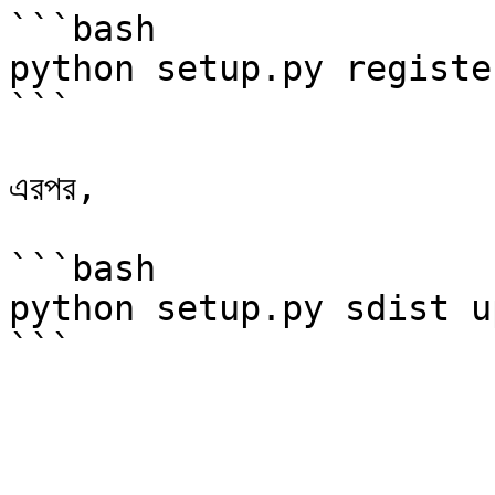
```bash

python setup.py registe
```

এরপর,

```bash

python setup.py sdist u