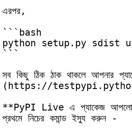
এরপর,

```bash

python setup.py sdist u
```

সব কিছু ঠিক ঠাক থাকলে আপনার
(https://testpypi.python.
**PyPI Live এ প্যাকেজ আপলো
প্রথমে নিচের কমান্ড ইস্যু করুন -
