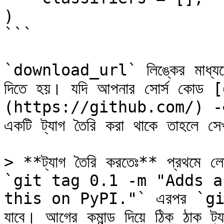
)

```

`download_url` লিঙ্কের মাধ্যমে আ
দিতে হয়। যদি আপনার সোর্স কোড
(https://github.com/) -এ হোস
একটি ট্যাগ তৈরি করা থাকে তাহলে সে
> **ট্যাগ তৈরি করতেঃ** প্রথমে লোকা
`git tag 0.1 -m "Adds a
this on PyPI."` এরপর `git tag
যাবে। আগের কমান্ড দিয়ে ঠিক ঠাক ট্