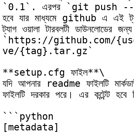
`0.1`. এরপর `git push --ta
হবে যার মাধ্যমে github এ এই ট্যাগ
ট্যাগ ওয়ালা টারবলটী ডাউনলোডের জন্য
`https://github.com/{us
ve/{tag}.tar.gz`

**setup.cfg ফাইল**\

যদি আপনার readme ফাইলটি মার্কডাউ
ফাইলটি দরকার পরে। এর কন্টেন্ট হবে 
```python

[metadata]
