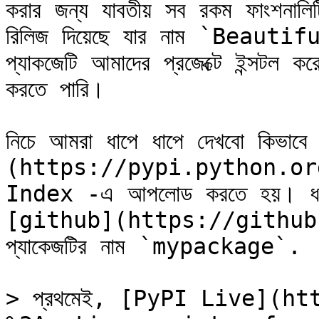
করার জন্য যাবতীয় সব রকম ফাংশনালিটি
রিলিজ দিয়েছে যার নাম `Beauti
প্যাকজেটি আমাদের প্রজেক্টে ইন্সটল কর
করতে পারি।

নিচে আমরা ধাপে ধাপে দেখবো কিভাব
(https://pypi.python.org
Index -এ আপলোড করতে হয়। ধরে নি
[github](https://github.c
প্যাকেজটির নাম `mypackage`.

> প্রথমেই, [PyPI Live](h