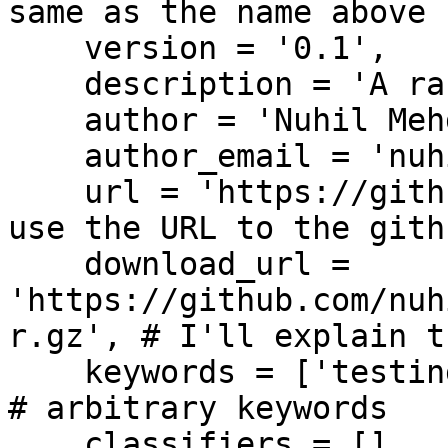
same as the name above

    version = '0.1',

    description = 'A random test lib',

    author = 'Nuhil Mehdy',

    author_email = 'nuhil@nuhil.net',

    url = 'https://github.com/nuhil/mypackage', # 
use the URL to the gith
    download_url = 
'https://github.com/nuh
r.gz', # I'll explain t
    keywords = ['testing', 'logging', 'example'], 
# arbitrary keywords

    classifiers = [],
