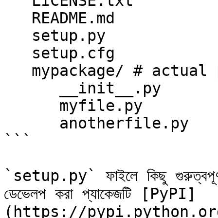
   LICENSE.txt

   README.md

   setup.py

   setup.cfg

   mypackage/ # actual package name

      __init__.py

      myfile.py

      anotherfile.py

```

`setup.py` ফাইলে কিছু গুরুত্বপূর
ডেভেলপ করা প্যাকেজটি [PyPI]
(https://pypi.python.org