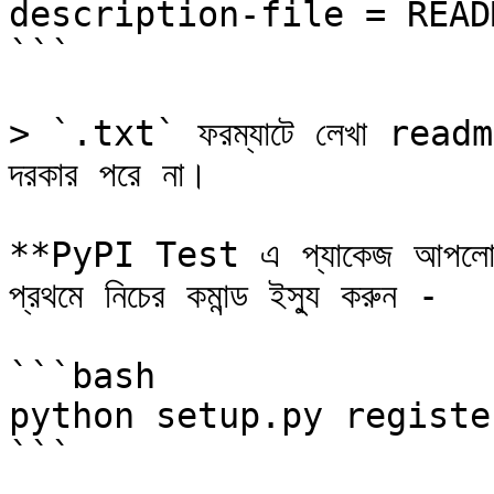
description-file = READ
```

> `.txt` ফরম্যাটে লেখা readme 
দরকার পরে না।

**PyPI Test এ প্যাকেজ আপলো
প্রথমে নিচের কমান্ড ইস্যু করুন -

```bash

python setup.py registe
```
