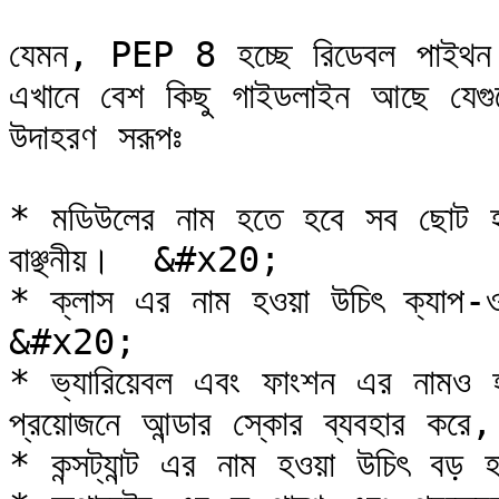
যেমন, PEP 8 হচ্ছে রিডেবল পাইথন ক
এখানে বেশ কিছু গাইডলাইন আছে যেগুল
উদাহরণ সরূপঃ

* মডিউলের নাম হতে হবে সব ছোট হা
বাঞ্ছনীয়।  &#x20;

* ক্লাস এর নাম হওয়া উচিৎ ক্যাপ-ও
&#x20;

* ভ্যারিয়েবল এবং ফাংশন এর নামও হ
প্রয়োজনে আন্ডার স্কোর ব্যবহার
* কন্সট্যান্ট এর নাম হওয়া উচিৎ বড়