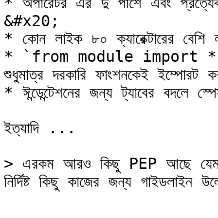
* অপারেটর এর দু পাশে এবং প্রত্যেকট
&#x20;

* কোন লাইক ৮০ ক্যারেক্টারের বেশি
* `from module import *` এরকম
শুধুমাত্র দরকারি ফাংশনকেই ইম্পোরট
* ঈন্ডেন্টেশনের জন্য ট্যাবের বদলে 
ইত্যাদি ...

> এরকম আরও কিছু PEP আছে যে