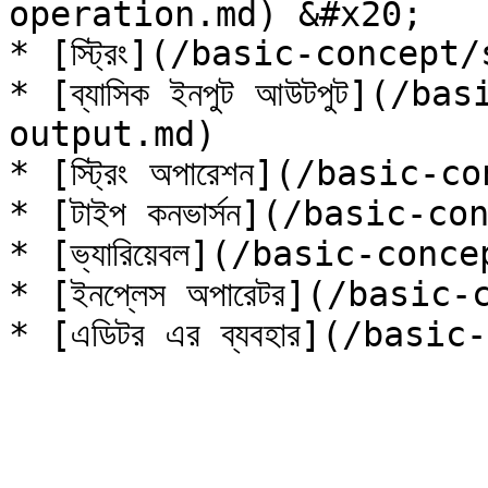
operation.md) &#x20;

* [স্ট্রিং](/basic-concept
* [ব্যাসিক ইনপুট আউটপুট](/
output.md)

* [স্ট্রিং অপারেশন](/basic
* [টাইপ কনভার্সন](/basic-
* [ভ্যারিয়েবল](/basic-conc
* [ইনপ্লেস অপারেটর](/basi