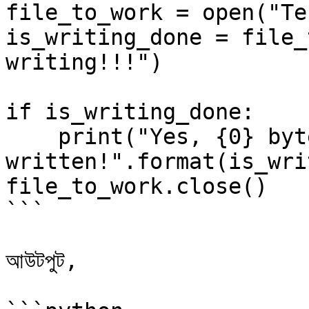
file_to_work = open("Te
is_writing_done = file_
writing!!!")

if is_writing_done:

    print("Yes, {0} byte(s) has been 
written!".format(is_wri
file_to_work.close()

```

আউটপুট,
