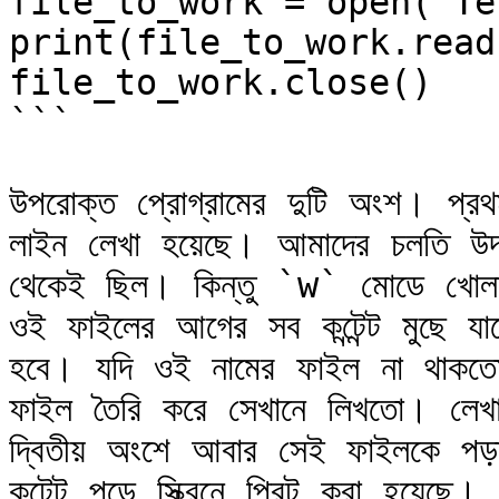
file_to_work = open("Te
print(file_to_work.read(
file_to_work.close()

```

উপরোক্ত প্রোগ্রামের দুটি অংশ। প্
লাইন লেখা হয়েছে। আমাদের চলতি উদ
থেকেই ছিল। কিন্তু `w` মোডে খোলার
ওই ফাইলের আগের সব কন্টেন্ট মুছে যা
হবে। যদি ওই নামের ফাইল না থাকতো
ফাইল তৈরি করে সেখানে লিখতো। লেখ
দ্বিতীয় অংশে আবার সেই ফাইলকে প
কন্টেন্ট পড়ে স্ক্রিনে প্রিন্ট করা হয়েছে।
