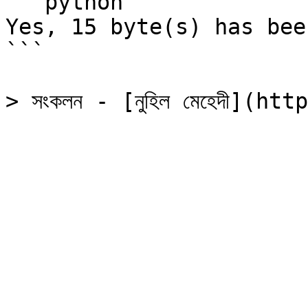
```python

Yes, 15 byte(s) has bee
```
