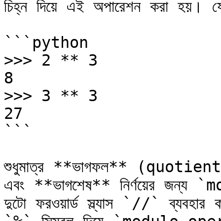
চিহ্ন দিয়ে এই অপারেশন করা হয়। য
```python

>>> 2 ** 3

8

>>> 3 ** 3

27

```

শুধুমাত্র **ভাগফল** (quotient
এবং **ভাগশেষ** নির্ণয়ের জন্য 
দুটো ফরওয়ার্ড স্ল্যাস `//` ব্য