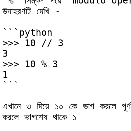
`%` সিম্বল দিয়ে `modulo oper
উদাহরণটি দেখি -

```python

>>> 10 // 3

3

>>> 10 % 3

1

```

এখানে ৩ দিয়ে ১০ কে ভাগ করলে পূ