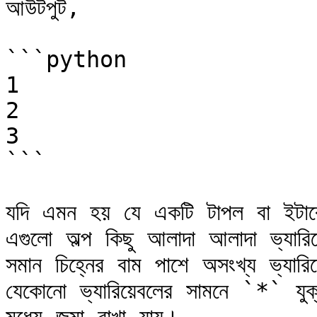
আউটপুট,

```python

1

2

3

```

যদি এমন হয় যে একটি টাপল বা ইটারে
এগুলো অল্প কিছু আলাদা আলাদা ভ্যারি
সমান চিহ্নের বাম পাশে অসংখ্য ভ্যা
যেকোনো ভ্যারিয়েবলের সামনে `*` যুক্