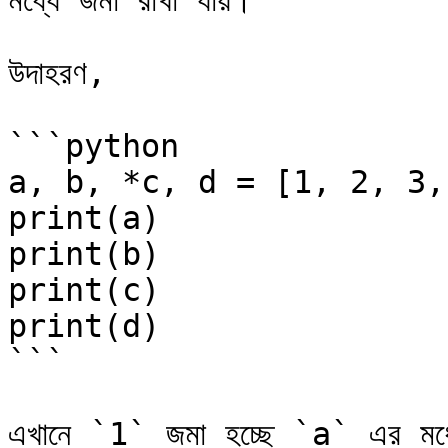
মধ্যে জমা রাখা যায়।

উদাহরণ,

```python

a, b, *c, d = [1, 2, 3,
print(a)

print(b)

print(c)

print(d)

```

এখানে `1` জমা হচ্ছে `a` এর মধ্য