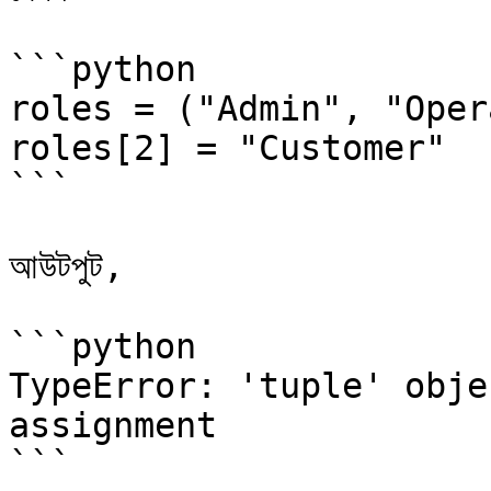
```python

roles = ("Admin", "Oper
roles[2] = "Customer"

```

আউটপুট,

```python

TypeError: 'tuple' obje
assignment

```
