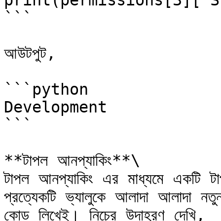
print(permissions[3]["S
```

আউটপুট,

```python

Development

```

**টাপল আনপ্যাকিং**\

টাপল আনপ্যাকিং এর মাধ্যমে একটি টা
প্রত্যেকটি ভ্যালুকে আলাদা আলাদা নতু
কোড লিখেই। নিচের উদাহরণ দেখি,
