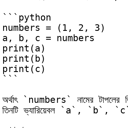
```python

numbers = (1, 2, 3)

a, b, c = numbers

print(a)

print(b)

print(c)

```

অর্থাৎ `numbers` নামের টাপলের তি
তিনটি ভ্যারিয়েবল `a`, `b`, `c`