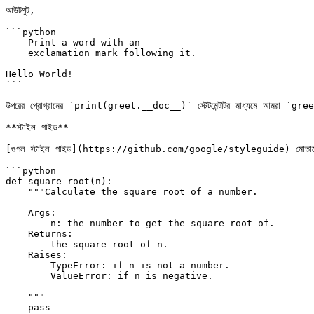
আউটপুট,

```python

    Print a word with an

    exclamation mark following it.

Hello World!

```

উপরের প্রোগ্রামের `print(greet.__doc__)` স্টেটমেন্টটির মাধ্যমে আমরা `greet` 
**স্টাইল গাইড**

[গুগল স্টাইল গাইড](https://github.com/google/styleguide) মোতাবেক খুব সুন
```python

def square_root(n):

    """Calculate the square root of a number.

    Args:

        n: the number to get the square root of.

    Returns:

        the square root of n.

    Raises:

        TypeError: if n is not a number.

        ValueError: if n is negative.

    """

    pass
