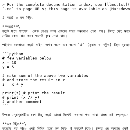
> For the complete documentation index, see [llms.txt](
`.md` to page URLs; this page is available as [Markdown
# কমেন্ট ও ডক স্ট্রিং

**কমেন্ট**\

কমেন্ট মানে মন্তব্য। কোড লেখার সময় কোডের সাথে মন্তব্যও লেখা যায়। কিন্তু সেই মন
সেটাও কোড রান করার আগেই বুঝে নেয়া যায়।

পাইথনে যেকোনো কমেন্ট লাইন লেখার আগে তার আগে `#` (হ্যাস বা পাউন্ড) চিহ্ন ব্যবহা
```python

# few variables below

x = 10

y = 5

# make sum of the above two variables

# and store the result in z

z = x + y

print(z) # print the result

# print (x // y)

# another comment

```

উপরের প্রোগ্রামটিতে বেশ কিছু কমেন্ট আমরা লিখেছি যেগুলো পরে বোঝা যাচ্ছে এই প্রোগ্রামে
**ডক স্ট্রিং**\

কমেন্টের মত আরও একটি জিনিষ হচ্ছে ডক স্ট্রিং বা ডকুমেন্ট স্ট্রিং। কিন্তু এর ব্যবহার এক