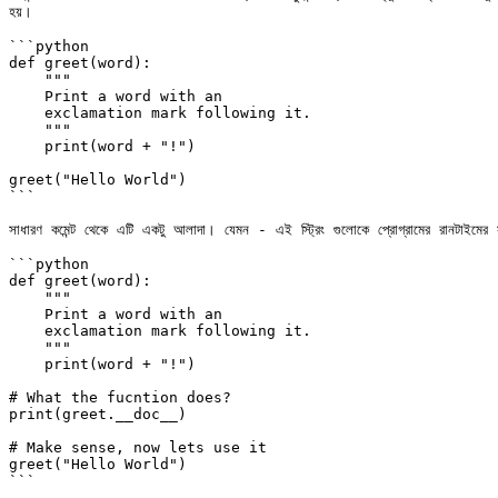
হয়।

```python

def greet(word):

    """

    Print a word with an

    exclamation mark following it.

    """

    print(word + "!")

greet("Hello World")

```

সাধারণ কমেন্ট থেকে এটি একটু আলাদা। যেমন - এই স্ট্রিং গুলোকে প্রোগ্রামের রানটাইমের
```python

def greet(word):

    """

    Print a word with an

    exclamation mark following it.

    """

    print(word + "!")

# What the fucntion does?

print(greet.__doc__)

# Make sense, now lets use it    

greet("Hello World")

```
