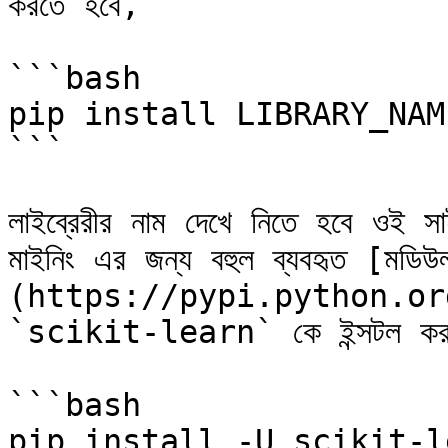
করতে হবে,

```bash

pip install LIBRARY_NAME
```

লাইব্রেরীর নাম দেখে নিতে হবে ওই সা
মাইনিং এর জন্য বহুল ব্যবহৃত [মডি
(https://pypi.python.or
`scikit-learn` কে ইন্সটল করা 
```bash

pip install -U scikit-le